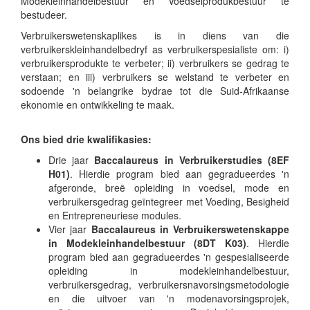
Modekleinhandelbestuur en Voedselprodukbestuur te
bestudeer.
Verbruikerswetenskaplikes is in diens van die
verbruikerskleinhandelbedryf as verbruikerspesialiste om: i)
verbruikersprodukte te verbeter; ii) verbruikers se gedrag te
verstaan; en iii) verbruikers se welstand te verbeter en
sodoende 'n belangrike bydrae tot die Suid-Afrikaanse
ekonomie en ontwikkeling te maak.
Ons bied drie kwalifikasies:
Drie jaar
Baccalaureus in Verbruikerstudies (8EF
H01)
. Hierdie program bied aan gegradueerdes 'n
afgeronde, breë opleiding in voedsel, mode en
verbruikersgedrag geïntegreer met Voeding, Besigheid
en Entrepreneuriese modules.
Vier jaar
Baccalaureus in Verbruikerswetenskappe
in Modekleinhandelbestuur (8DT K03)
. Hierdie
program bied aan gegradueerdes 'n gespesialiseerde
opleiding in modekleinhandelbestuur,
verbruikersgedrag, verbruikersnavorsingsmetodologie
en die uitvoer van 'n modenavorsingsprojek,