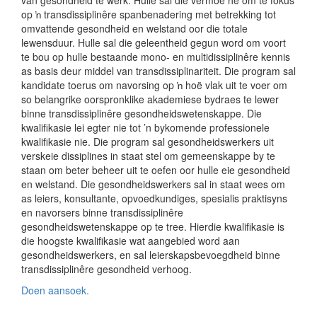
van gesondheid te werk. Hulle sal die vermoë hê om te fokus
op ŉ transdissiplinêre spanbenadering met betrekking tot
omvattende gesondheid en welstand oor die totale
lewensduur. Hulle sal die geleentheid gegun word om voort
te bou op hulle bestaande mono- en multidissiplinêre kennis
as basis deur middel van transdissiplinariteit. Die program sal
kandidate toerus om navorsing op ŉ hoë vlak uit te voer om
so belangrike oorspronklike akademiese bydraes te lewer
binne transdissiplinêre gesondheidswetenskappe. Die
kwalifikasie lei egter nie tot ’n bykomende professionele
kwalifikasie nie. Die program sal gesondheidswerkers uit
verskeie dissiplines in staat stel om gemeenskappe by te
staan om beter beheer uit te oefen oor hulle eie gesondheid
en welstand. Die gesondheidswerkers sal in staat wees om
as leiers, konsultante, opvoedkundiges, spesialis praktisyns
en navorsers binne transdissiplinêre
gesondheidswetenskappe op te tree. Hierdie kwalifikasie is
die hoogste kwalifikasie wat aangebied word aan
gesondheidswerkers, en sal leierskapsbevoegdheid binne
transdissiplinêre gesondheid verhoog.
Doen aansoek.